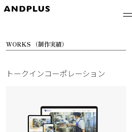
内
容
を
ス
キ
ッ
プ
WORKS
（制作実績）
トークインコーポレーション