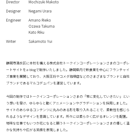
Director
Mochizuki Makoto
Designer
Negami Urara
Engineer
Amano Rieko
Ozawa Takuma
Kato Riku
Writer
Sakamoto Yui
静岡市清水区に本社を構える株式会社トークインコーポレーションさまのコーポレ
ートサイトをa-blogで制作いたしました。静岡県内で飲食業を中心にフランチャイ
ズ事業を展開しており、大阪王将やコメダ珈琲店などのさまざまなブランドと自社
ブランドであるマルコデュパンを運営しています。
今回の制作ではトークインコーポレーションさまの「常に変化していきたい」とい
う想いを受け、ゆらゆらと動くアニメーションやグラデーションを採用しました。
サイトのあらゆるコンテンツに丸みのある形を取り入れることで、柔軟性を感じら
れるようなデザインを意識しています。所々には柔らかく広がるオレンジを配置。
地味な仕事でもいつか花になると願うトークインコーポレーションさまの優しく温
かな気持ちや広がる笑顔を表現しました。