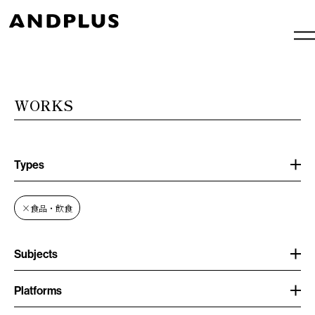
内
容
を
ス
キ
ッ
プ
WORKS
Types
×
食品・飲食
Subjects
Platforms