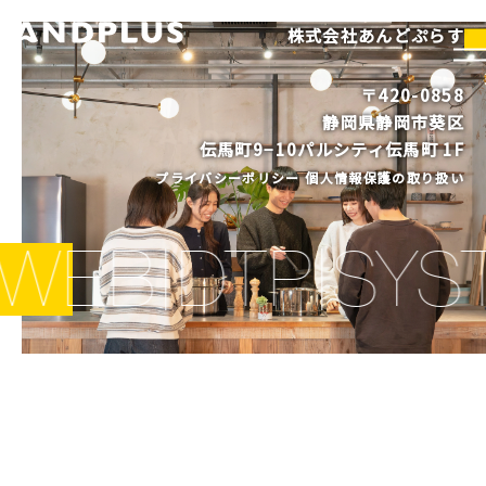
内
容
株式会社あんどぷらす
を
ス
キ
〒420-0858
ッ
静岡県静岡市葵区
プ
伝馬町9−10パルシティ伝馬町 1F
プライバシーポリシー
個人情報保護の取り扱い
WEB
DTP
SYS