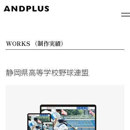
内
容
を
ス
キ
ッ
プ
WORKS
（制作実績）
静岡県高等学校野球連盟