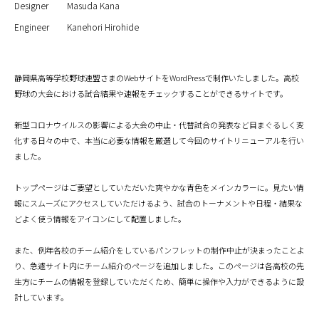
Designer
Masuda Kana
Engineer
Kanehori Hirohide
静岡県高等学校野球連盟さまのWebサイトをWordPressで制作いたしました。高校
野球の大会における試合結果や速報をチェックすることができるサイトです。
新型コロナウイルスの影響による大会の中止・代替試合の発表など目まぐるしく変
化する日々の中で、本当に必要な情報を厳選して今回のサイトリニューアルを行い
ました。
トップページはご要望としていただいた爽やかな青色をメインカラーに。見たい情
報にスムーズにアクセスしていただけるよう、試合のトーナメントや日程・結果な
どよく使う情報をアイコンにして配置しました。
また、例年各校のチーム紹介をしているパンフレットの制作中止が決まったことよ
り、急遽サイト内にチーム紹介のページを追加しました。このページは各高校の先
生方にチームの情報を登録していただくため、簡単に操作や入力ができるように設
計しています。