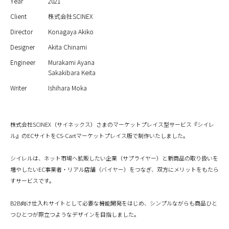
Year
2021
Client
株式会社SCINEX
Director
Konagaya Akiko
Designer
Akita Chinami
Engineer
Murakami Ayana
Sakakibara Keita
Writer
Ishihara Moka
株式会社SCINEX（サイネックス）さまのマーケットプレイス型サービス『シイレ
ル』のECサイトをCS-Cartマーケットプレイス版で制作いたしました。
シイレルは、ネット市場へ拡販したい企業（サプライヤー）と新商品の取り扱いを
増やしたいEC事業者・リアル店舗（バイヤー）をつなぎ、双方にメリットをもたら
すサービスです。
B2B向け仕入れサイトとして必要な機能開発をはじめ、シンプルながらも商品ひと
つひとつが際立つようなデザインを目指しました。