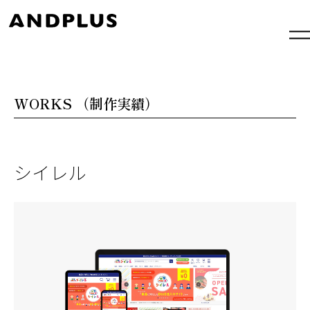
内
容
を
ス
キ
ッ
プ
WORKS
（制作実績）
シイレル