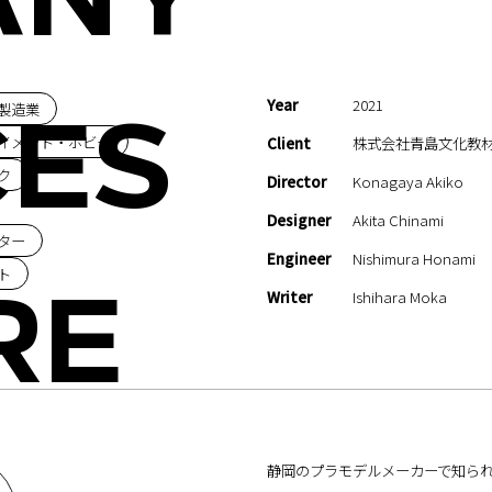
ANY
Year
2021
製造業
CES
イメント・ホビー
Client
株式会社青島文化教
ク
Director
Konagaya Akiko
Designer
Akita Chinami
ター
Engineer
Nishimura Honami
ト
Writer
Ishihara Moka
RE
on
u
静岡のプラモデルメーカーで知られ