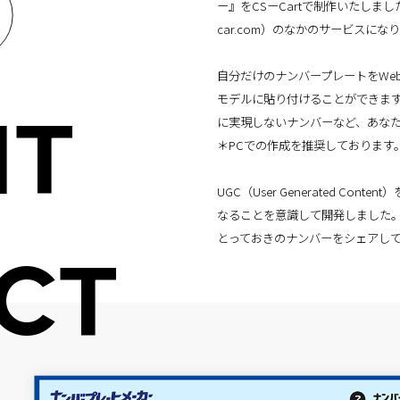
ー』をCSーCartで制作いたしました。こち
car.com）のなかのサービスにな
自分だけのナンバープレートをWe
モデルに貼り付けることができま
に実現しないナンバーなど、あな
IT
＊PCでの作成を推奨しております
UGC（User Generated 
なることを意識して開発しました。
とっておきのナンバーをシェアし
CT