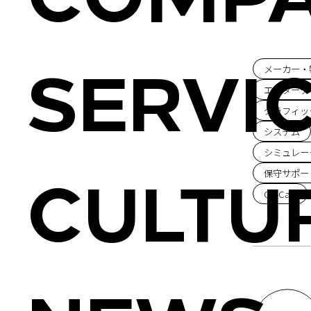
COMP
メーカー・
Office
SERVI
エンターテ
グラフィッ
システム
シミュレー
Access
保守サポー
Tsukuru
CULTU
CS-Cart
Informati
Hagukum