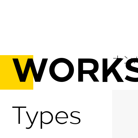
ナン
WORK
Types