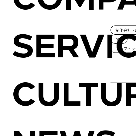
COMP
制作会社・
Office
SERVI
DTP
グラフィッ
Access
Tsukuru
CULTU
Informati
Hagukum