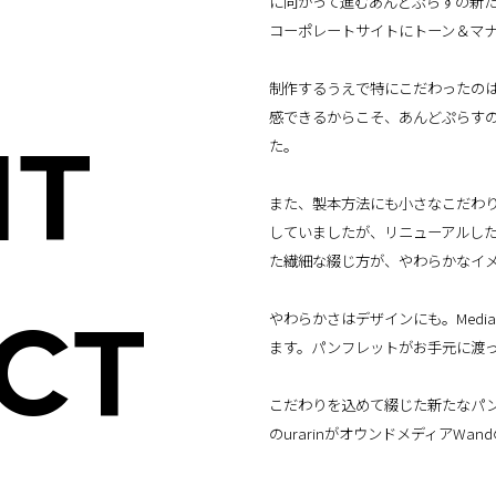
に向かって進むあんどぷらすの新
コーポレートサイトにトーン＆マ
制作するうえで特にこだわったの
感できるからこそ、あんどぷらす
た。
IT
また、製本方法にも小さなこだわ
していましたが、リニューアルし
た繊細な綴じ方が、やわらかなイ
やわらかさはデザインにも。Medi
CT
ます。パンフレットがお手元に渡
こだわりを込めて綴じた新たなパ
のurarinがオウンドメディアW