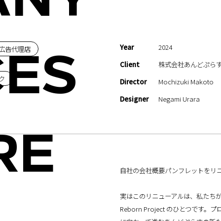
ANY
Year
2024
広告代理店
CES
Client
株式会社あんどぷら
ク
Director
Mochizuki Makoto
Designer
Negami Urara
RE
自社の会社概要パンフレットをリ
on
u
実はこのリニューアルは、私たち
Reborn Project のひと