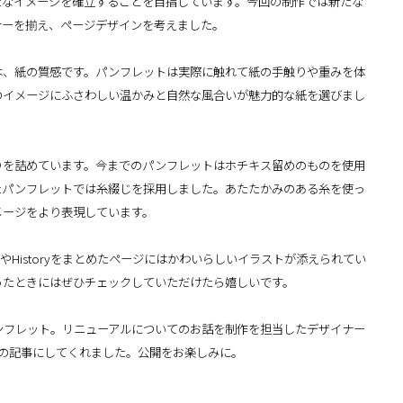
たなイメージを確立することを目指しています。今回の制作では新たな
ナーを揃え、ページデザインを考えました。
は、紙の質感です。パンフレットは実際に触れて紙の手触りや重みを体
のイメージにふさわしい温かみと自然な風合いが魅力的な紙を選びまし
りを詰めています。今までのパンフレットはホチキス留めのものを使用
たパンフレットでは糸綴じを採用しました。あたたかみのある糸を使っ
メージをより表現しています。
aやHistoryをまとめたページにはかわいらしいイラストが添えられてい
ったときにはぜひチェックしていただけたら嬉しいです。
ンフレット。リニューアルについてのお話を制作を担当したデザイナー
andの記事にしてくれました。公開をお楽しみに。