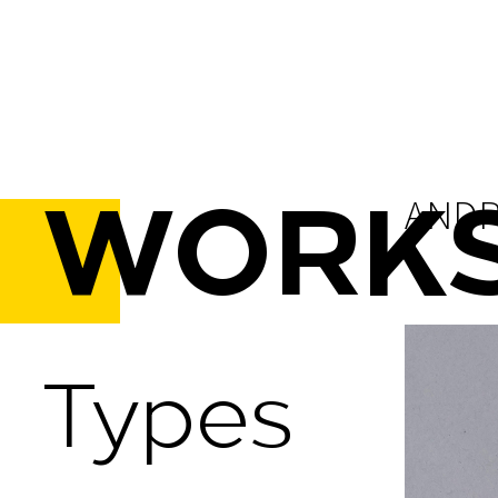
AN
WORK
Types