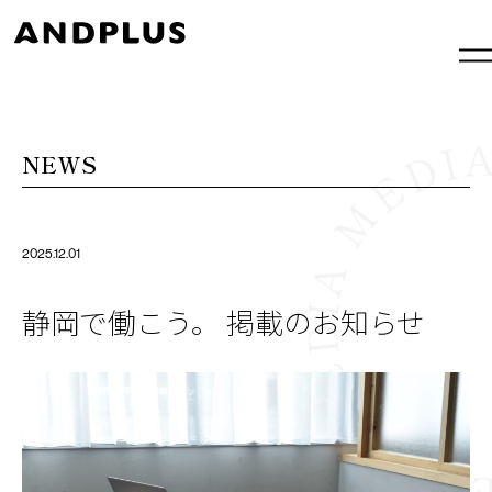
内
容
を
ス
キ
MEDIA MEDIA ME
ッ
プ
NEWS
2025.12.01
静岡で働こう。 掲載のお知らせ