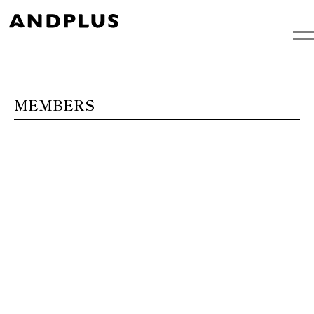
内
容
を
ス
キ
ッ
プ
MEMBERS