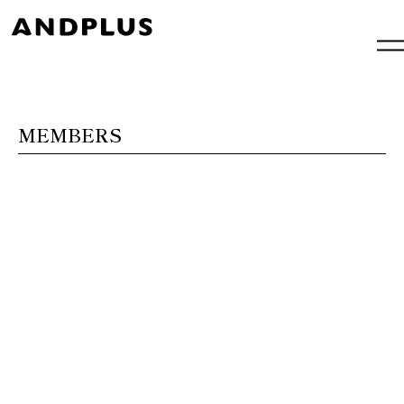
内
容
を
ス
キ
ッ
プ
MEMBERS