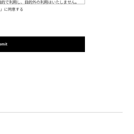
目的で利用し、目的外の利用はいたしません。
」に同意する
bmit
ります。個人情報の取扱いを外部に委託する場
者を選定して委託を行い、適切な取扱いが行わ
に基づく場合を除き、当該フォームで取得した