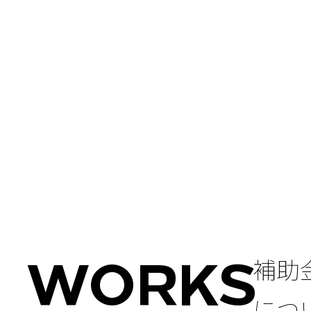
補助
WORKS
につ