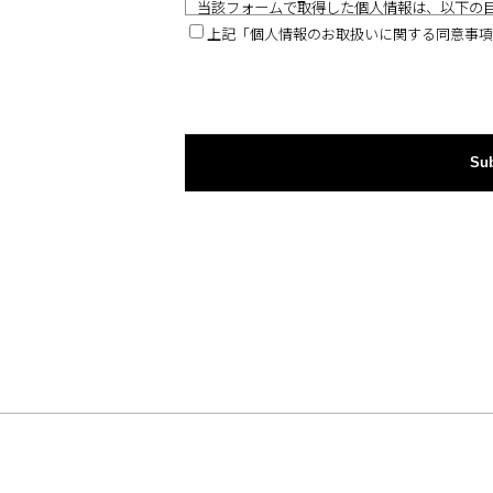
当該フォームで取得した個人情報は、以下の
上記「個人情報のお取扱いに関する同意事項
=対象となる個人情報=
お問い合わせいただいた方
=利用目的=
・お問合せ対応のため
Su
・当社に関連するサービスのご案内のため
3.第三者への委託
個人情報の取扱いを外部に委託することがあ
合は、当
社が規定する個人情報管理基準を満たす事業
れるよ
う監督します。
4.第三者への提供
当社は、ご本人の同意がある場合または法令
個人情
報を第三者に提供することはございません。